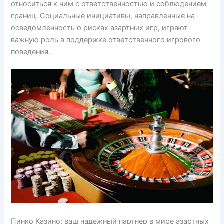
относиться к ним с ответственностью и соблюдением
границ. Социальные инициативы, направленные на
осведомленность о рисках азартных игр, играют
важную роль в поддержке ответственного игрового
поведения.
Пинко Казино: ваш надежный партнер в мире азартных