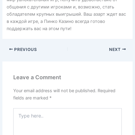
общения с другими игроками и, возможно, стать
обладателем крупных выигрышей. Ваш азарт ждет вас
в каждой игре, а Пинко Казино всегда готово
поддержать вас на этом пути!
PREVIOUS
NEXT
Leave a Comment
Your email address will not be published.
Required
fields are marked
*
Type
here..