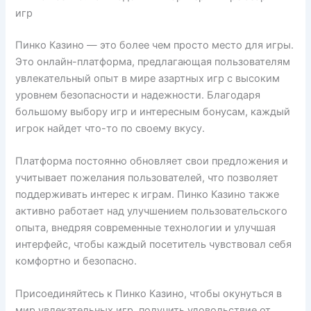
игр
Пинко Казино — это более чем просто место для игры.
Это онлайн-платформа, предлагающая пользователям
увлекательный опыт в мире азартных игр с высоким
уровнем безопасности и надежности. Благодаря
большому выбору игр и интересным бонусам, каждый
игрок найдет что-то по своему вкусу.
Платформа постоянно обновляет свои предложения и
учитывает пожелания пользователей, что позволяет
поддерживать интерес к играм. Пинко Казино также
активно работает над улучшением пользовательского
опыта, внедряя современные технологии и улучшая
интерфейс, чтобы каждый посетитель чувствовал себя
комфортно и безопасно.
Присоединяйтесь к Пинко Казино, чтобы окунуться в
мир увлекательных игр, получить удовольствие от