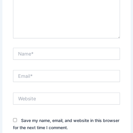
Name*
Email*
Website
Save my name, email, and website in this browser
for the next time I comment.